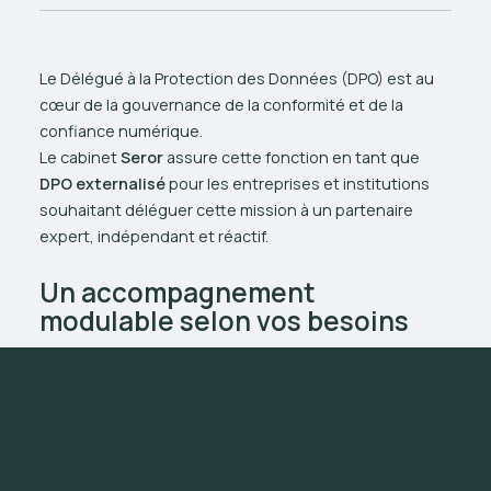
Le Délégué à la Protection des Données (DPO) est au
cœur de la gouvernance de la conformité et de la
confiance numérique.
Le cabinet
Seror
assure cette fonction en tant que
DPO externalisé
pour les entreprises et institutions
souhaitant déléguer cette mission à un partenaire
expert, indépendant et réactif.
Un accompagnement
modulable selon vos besoins
Notre intervention s’adapte à la réalité de votre
organisation :
En continu
: en tant que DPO externe désigné
auprès de la
CNIL
, nous prenons en charge vos
obligations RGPD, la coordination de vos